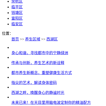
余杭区
临平区
钱塘区
富阳区
临安区
位置：
首页
>>
养生区域
>>
西湖区
身心和谐，寻找都市中的宁静绿洲
传承与创新，养生艺术的新诠释
都市养生新概念，重塑健康生活方式
指尖的艺术，解读身体密码
西湖之畔，唤醒身心的静谧时光
未来已来！在天目里用脑电波定制你的精油配方